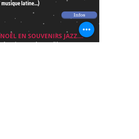
musique latine...)
Infos
NOËL EN SOUVENIRS JAZZ....
Classiques de Noël et sa toute
nouvelle composition Ton Tout
Premier Noël !!!
Duo, Trio, Band