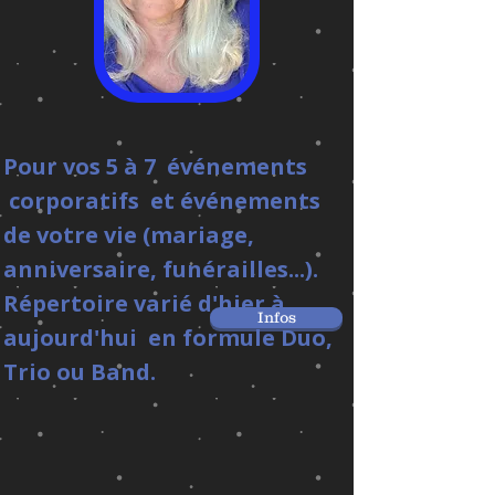
Pour vos 5 à 7 événements
corporatifs et événements
de votre vie (mariage,
anniversaire, funérailles...).
Répertoire varié d'hier à
Infos
aujourd'hui en formule Duo,
Trio ou Band.