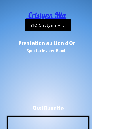
destiné aux diffuseurs
Cristynn Mia
BIO Cristynn Mia
Prestation au Lion d'Or
Spectacle avec Band
Sissi Buvette