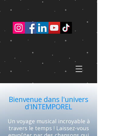
MENU
Bienvenue dans l'univers
d'INTEMPOREL
Un voyage musical incroyable à
travers le temps ! Laissez-vous
envoûter par des chansons qui