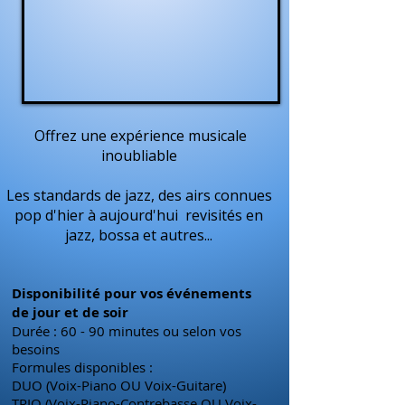
Offrez une expérience musicale
inoubliable
Les standards de jazz, des airs connues
pop d'hier à aujourd'hui
revisités en
jazz, bossa et autres...
Disponibilité pour vos événements
de jour et de soir
Durée : 60 - 90 minutes ou selon vos
besoins
Formules disponibles :
DUO (Voix-Piano OU Voix-Guitare)
TRIO (Voix-Piano-Contrebasse OU Voix-