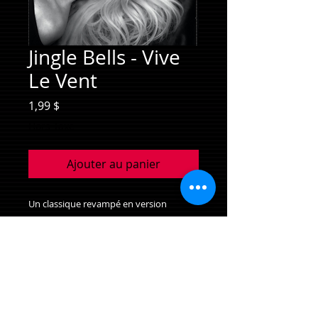
Jingle Bells - Vive
Le Vent
Prix
1,99 $
Hors Taxe
Ajouter au panier
Un classique revampé en version
bilingue avec une belle touche jazz qui
fait partie de l'album Noël en Souvenirs
Jazz
A classic revamped in a bilingual version
and a touch of jazz benig part of the