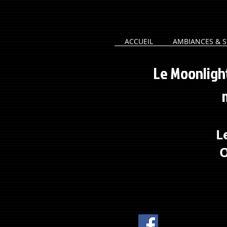
ACCUEIL
AMBIANCES & S
Le Moonligh
m
L
O