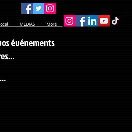
ocal
MÉDIAS
More
 vos événements
es...
..