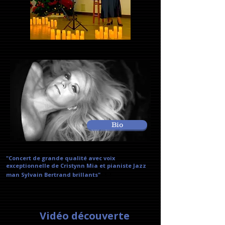
Bio
"Concert de grande qualité avec voix
exceptionnelle de Cristynn Mia et pianiste Jazz
"t !
man Sylvain Bertrand brillants"
Vidéo découverte