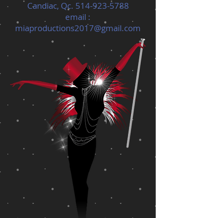
Candiac, Qc.
514-923-5788
email :
miaproductions2017@gmail.com