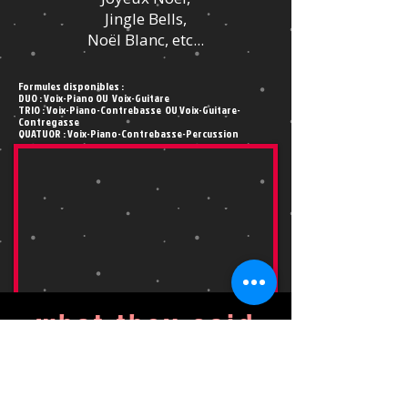
Jingle Bells,
Noël Blanc, etc...
Formules disponibles :
DUO : Voix-Piano
OU Voix-Guitare
TRIO : Voix-Piano-Contrebasse OU Voix-Guitare-
Contregasse
QUATUOR : Voix-Piano-Contrebasse-Percussion
what they said
AUTEUR : RPA ALIZÉA - SPECTACLE