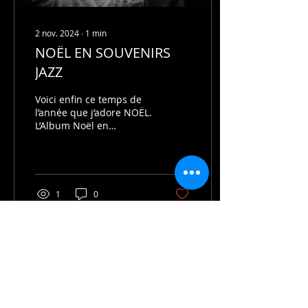
2 nov. 2024
∙
1
min
NOËL EN SOUVENIRS
JAZZ
Voici enfin ce temps de
l’année que j’adore NOËL.
L’Album Noël en
souvenirs jazz est
disponible sur toutes les
plateformes. Si vous...
1
0
31 oct. 2024
∙
1
min
Spectacle Journée des